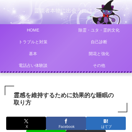
霊能者本物に出会うには？
HOME
除霊・ユタ・霊的文化
トラブルと対策
自己診断
基本
開花と強化
電話占い体験談
その他
霊感を維持するために効果的な睡眠の
取り方
X
Facebook
はてブ