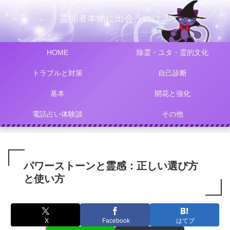
霊能者本物に出会うには？
HOME
除霊・ユタ・霊的文化
トラブルと対策
自己診断
基本
開花と強化
電話占い体験談
その他
パワーストーンと霊感：正しい選び方
と使い方
X
Facebook
はてブ