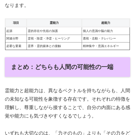
なります。
項目
霊能力
超能力
起源
霊的存在や先祖の加護
個人の意識や脳の能力
関連分野
霊視・除霊・浄霊・ヒーリング
透視・念動・テレパシー
必要な要素
霊界・霊的媒体との接触
精神集中・意識エネルギー
まとめ：どちらも人間の可能性の一端
霊能力と超能力は、異なるベクトルを持ちながらも、人間
の未知なる可能性を象徴する存在です。それぞれの特徴を
理解し、尊重しながら接することで、自分の内面にある感
覚や能力にも気づきやすくなるでしょう。
いずれも大切なのは、「力そのもの」よりも「その力をど