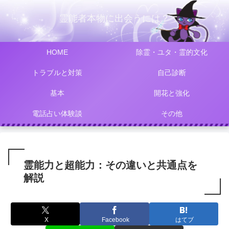
霊能者本物に出会うには？
HOME
除霊・ユタ・霊的文化
トラブルと対策
自己診断
基本
開花と強化
電話占い体験談
その他
霊能力と超能力：その違いと共通点を
解説
X
Facebook
はてブ