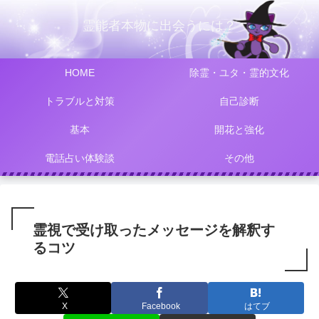
霊能者本物に出会うには？
HOME
除霊・ユタ・霊的文化
トラブルと対策
自己診断
基本
開花と強化
電話占い体験談
その他
霊視で受け取ったメッセージを解釈す
るコツ
X
Facebook
はてブ