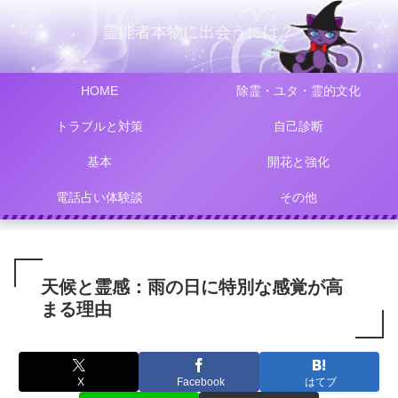
霊能者本物に出会うには？
HOME
除霊・ユタ・霊的文化
トラブルと対策
自己診断
基本
開花と強化
電話占い体験談
その他
天候と霊感：雨の日に特別な感覚が高
まる理由
X
Facebook
はてブ