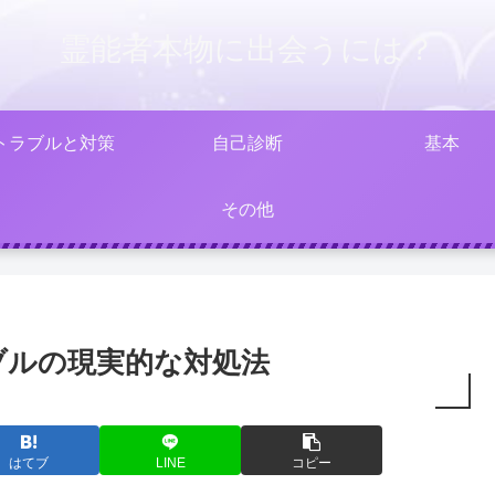
霊能者本物に出会うには？
トラブルと対策
自己診断
基本
その他
ブルの現実的な対処法
はてブ
LINE
コピー