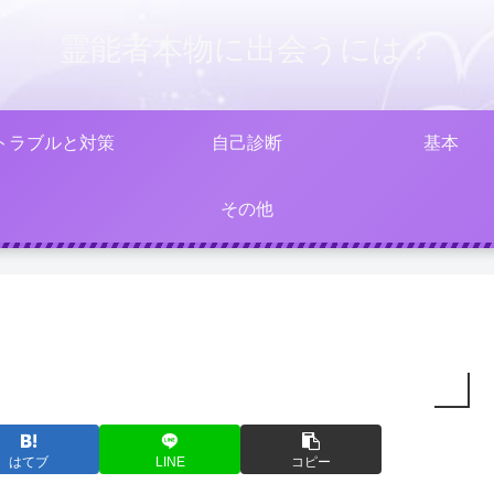
霊能者本物に出会うには？
トラブルと対策
自己診断
基本
その他
はてブ
LINE
コピー