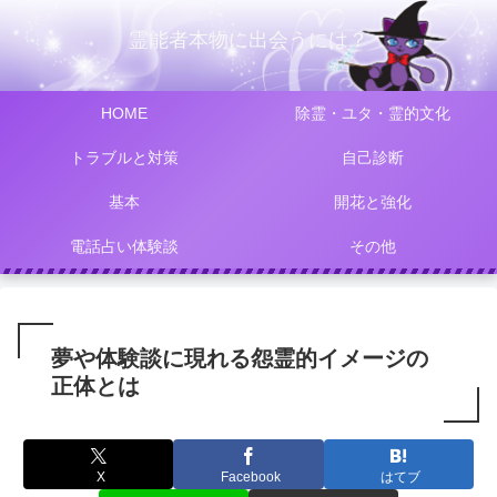
霊能者本物に出会うには？
HOME
除霊・ユタ・霊的文化
トラブルと対策
自己診断
基本
開花と強化
電話占い体験談
その他
夢や体験談に現れる怨霊的イメージの
正体とは
X
Facebook
はてブ