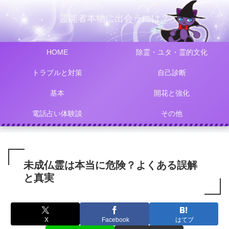
霊能者本物に出会うには？
HOME
除霊・ユタ・霊的文化
トラブルと対策
自己診断
基本
開花と強化
電話占い体験談
その他
未成仏霊は本当に危険？よくある誤解
と真実
X
Facebook
はてブ