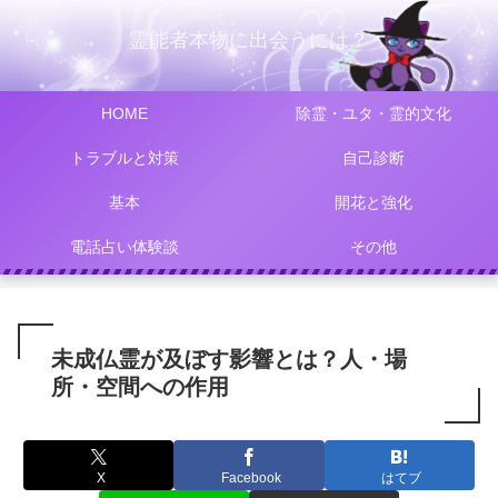
霊能者本物に出会うには？
HOME
除霊・ユタ・霊的文化
トラブルと対策
自己診断
基本
開花と強化
電話占い体験談
その他
未成仏霊が及ぼす影響とは？人・場
所・空間への作用
X
Facebook
はてブ