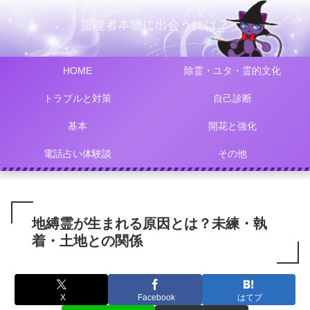
霊能者本物に出会うには？
HOME
除霊・ユタ・霊的文化
トラブルと対策
自己診断
基本
開花と強化
電話占い体験談
その他
地縛霊が生まれる原因とは？未練・執
着・土地との関係
X
Facebook
はてブ