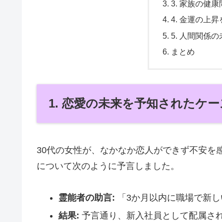
3. 家族の健
4. 金運の上
5. 人間関係
まとめ
1. 恋愛の未来を予知されたケー
30代の女性が、なかなか恋人ができず不安を
について次のように予言しました。
霊能者の助言:
「3か月以内に職場で新し
結果:
予言通り、新入社員として配属さ