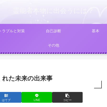
霊能者本物に出会うには？
トラブルと対策
自己診断
基本
その他
くれた未来の出来事
はてブ
LINE
コピー