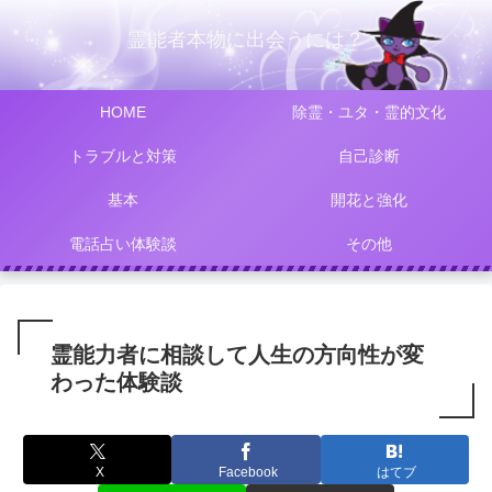
霊能者本物に出会うには？
HOME
除霊・ユタ・霊的文化
トラブルと対策
自己診断
基本
開花と強化
電話占い体験談
その他
霊能力者に相談して人生の方向性が変
わった体験談
X
Facebook
はてブ