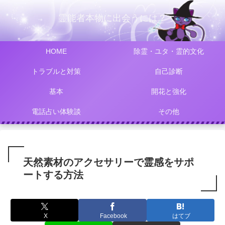
霊能者本物に出会うには？
HOME
除霊・ユタ・霊的文化
トラブルと対策
自己診断
基本
開花と強化
電話占い体験談
その他
天然素材のアクセサリーで霊感をサポ
ートする方法
X
Facebook
はてブ