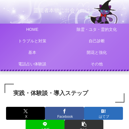
霊能者本物に出会うには？
HOME
除霊・ユタ・霊的文化
トラブルと対策
自己診断
基本
開花と強化
電話占い体験談
その他
実践・体験談・導入ステップ
X
Facebook
はてブ