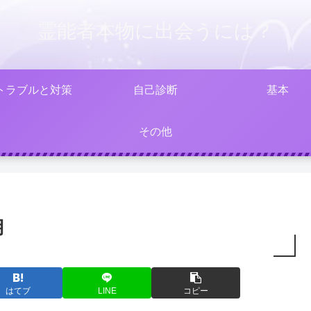
霊能者本物に出会うには？
トラブルと対策
自己診断
基本
その他
用
はてブ
LINE
コピー