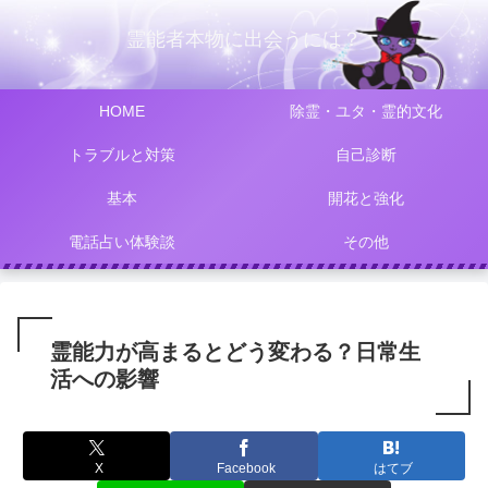
霊能者本物に出会うには？
HOME
除霊・ユタ・霊的文化
トラブルと対策
自己診断
基本
開花と強化
電話占い体験談
その他
霊能力が高まるとどう変わる？日常生
活への影響
X
Facebook
はてブ