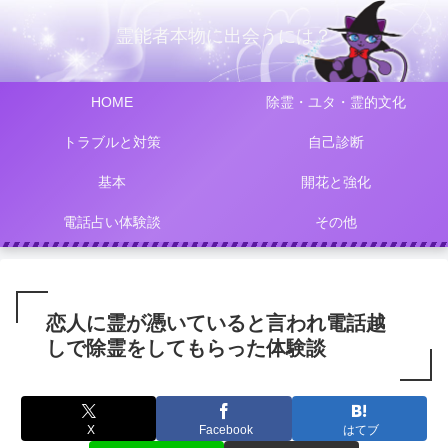
霊能者本物に出会うには？
HOME
除霊・ユタ・霊的文化
トラブルと対策
自己診断
基本
開花と強化
電話占い体験談
その他
恋人に霊が憑いていると言われ電話越
しで除霊をしてもらった体験談
X
Facebook
はてブ