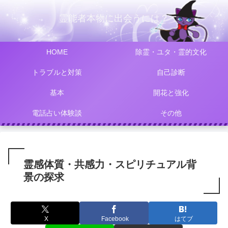
霊能者本物に出会うには？
HOME
除霊・ユタ・霊的文化
トラブルと対策
自己診断
基本
開花と強化
電話占い体験談
その他
霊感体質・共感力・スピリチュアル背
景の探求
X
Facebook
はてブ