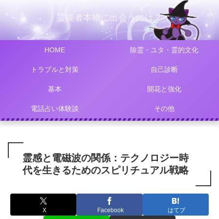
霊能者本物に出会うには？
HOME
除霊・ユタ・霊的文化
トラブルと対策
自己診断
基本
開花と強化
電話占い体験談
その他
霊感と電磁波の関係：テクノロジー時
代を生きるためのスピリチュアル戦略
X
Facebook
はてブ