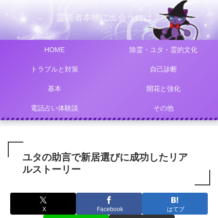
霊能者本物に出会うには？
HOME
除霊・ユタ・霊的文化
トラブルと対策
自己診断
基本
開花と強化
電話占い体験談
その他
ユタの助言で新居選びに成功したリア
ルストーリー
X
Facebook
はてブ