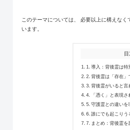
このテーマについては、 必要以上に構えなく
います。
目
1. 導入：背後霊は
2. 背後霊は「存在
3. 背後霊がいると
4. 「憑く」と表現
5. 守護霊との違い
6. 誰にでも起こり
7. まとめ：背後霊