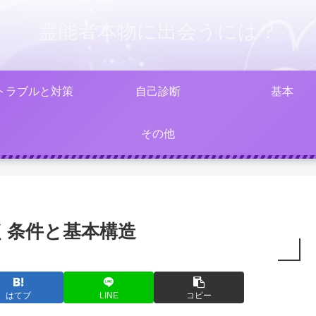
霊能者本物に出会うには？
トラブルと対策
自己診断
基本
その他
く条件と基本構造
はてブ
LINE
コピー