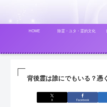
HOME
除霊・ユタ・霊的文化
背後霊は誰にでもいる？憑
X
Facebook