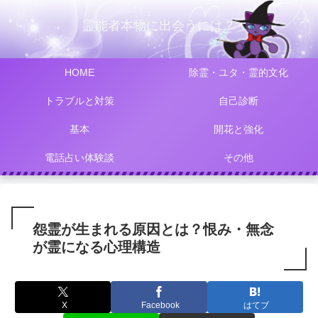
霊能者本物に出会うには？
HOME
除霊・ユタ・霊的文化
トラブルと対策
自己診断
基本
開花と強化
電話占い体験談
その他
怨霊が生まれる原因とは？恨み・無念
が霊になる心理構造
X
Facebook
はてブ