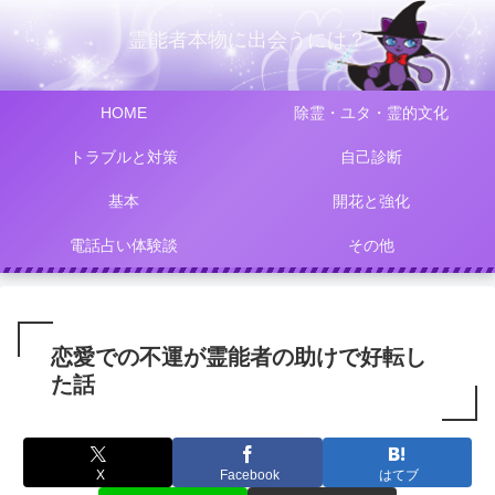
霊能者本物に出会うには？
HOME
除霊・ユタ・霊的文化
トラブルと対策
自己診断
基本
開花と強化
電話占い体験談
その他
恋愛での不運が霊能者の助けで好転し
た話
X
Facebook
はてブ