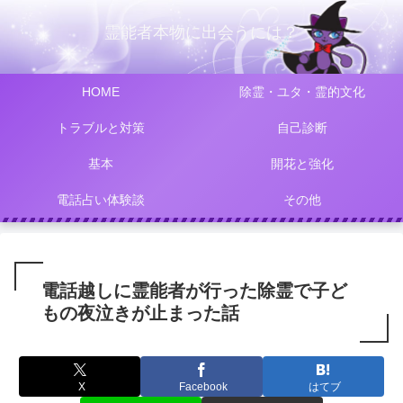
霊能者本物に出会うには？
HOME
除霊・ユタ・霊的文化
トラブルと対策
自己診断
基本
開花と強化
電話占い体験談
その他
電話越しに霊能者が行った除霊で子ど
もの夜泣きが止まった話
X
Facebook
はてブ