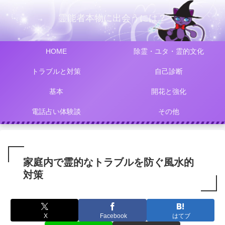
霊能者本物に出会うには？
HOME
除霊・ユタ・霊的文化
トラブルと対策
自己診断
基本
開花と強化
電話占い体験談
その他
家庭内で霊的なトラブルを防ぐ風水的
対策
X
Facebook
はてブ