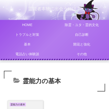
霊能者本物に出会うには？
HOME
除霊・ユタ・霊的文化
トラブルと対策
自己診断
基本
開花と強化
電話占い体験談
その他
霊能力の基本
霊能力の基本