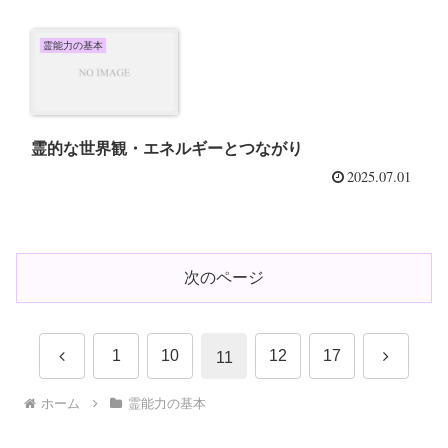
霊能力の基本
霊的な世界観・エネルギーとつながり
2025.07.01
次のページ
前
次
1
10
12
17
11
へ
へ
ホーム
霊能力の基本