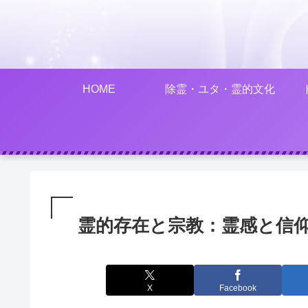
HOME
除霊・ユタ・霊的文化
霊的存在と宗教：霊感と信
X
Facebook