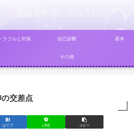
霊能者本物に出会うには？
トラブルと対策
自己診断
基本
その他
仰の交差点
はてブ
LINE
コピー