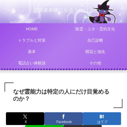
霊能者本物に出会うには？
HOME
除霊・ユタ・霊的文化
トラブルと対策
自己診断
基本
開花と強化
電話占い体験談
その他
なぜ霊能力は特定の人にだけ目覚める
のか？
X
Facebook
はてブ