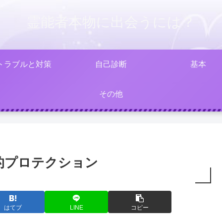
霊能者本物に出会うには？
トラブルと対策
自己診断
基本
その他
的プロテクション
はてブ
LINE
コピー