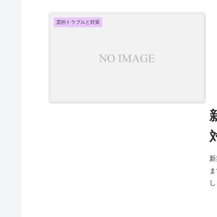
霊的トラブルと対策
新
ま
し