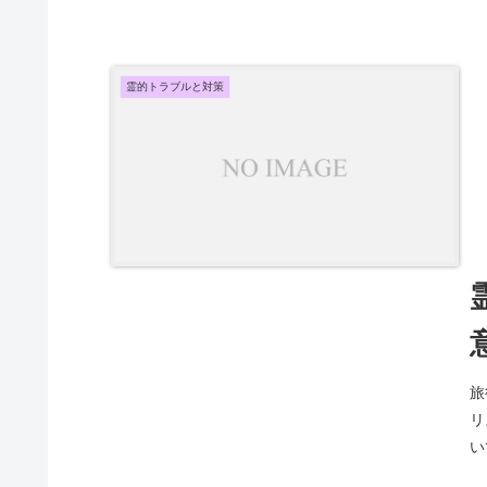
霊的トラブルと対策
旅
リ
い