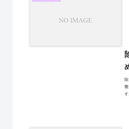
除
響
す