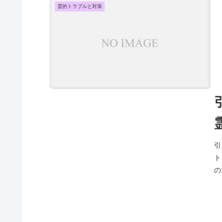
霊的トラブルと対策
引
ト
の