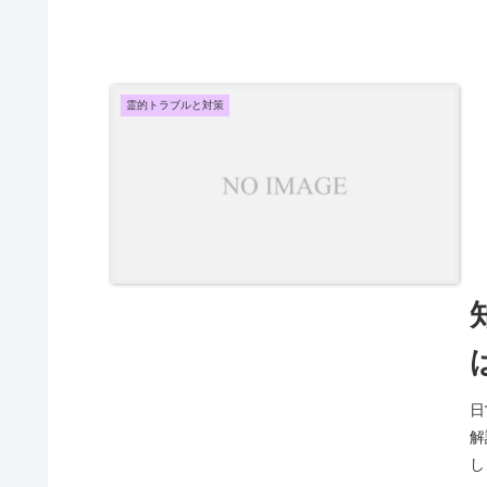
霊的トラブルと対策
日
解
し