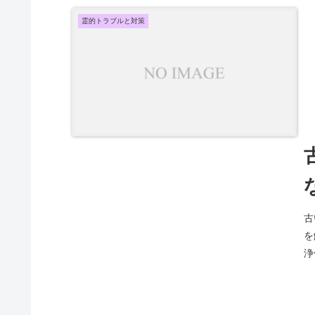
霊的トラブルと対策
古
を
浄