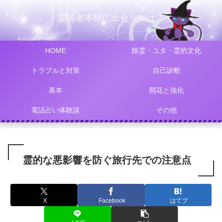
霊能者本物に出会うには？
HOME
除霊・ユタ・霊的文化
トラブルと対策
自己診断
基本
開花と強化
電話占い体験談
その他
霊的な悪影響を防ぐ旅行先での注意点
X
Facebook
はてブ