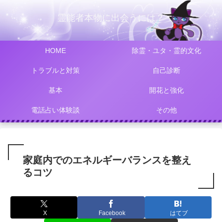
霊能者本物に出会うには？
HOME
除霊・ユタ・霊的文化
トラブルと対策
自己診断
基本
開花と強化
電話占い体験談
その他
家庭内でのエネルギーバランスを整え
るコツ
X
Facebook
はてブ