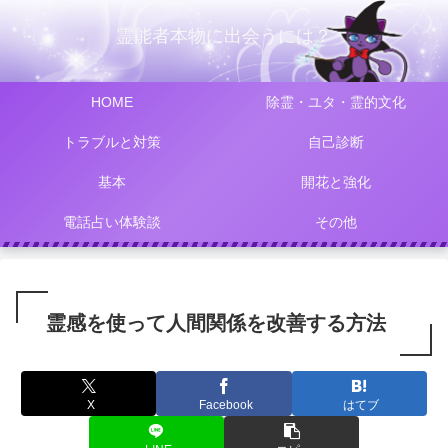
霊能者本物に出会うには？
HOME
除霊・ユタ・霊的文化
トラブルと対策
自己診断
基本
開花と強化
電話占い体験談
その他
霊感を使って人間関係を改善する方法
X
Facebook
はてブ