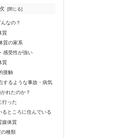
次
どんなの？
体質
体質の家系
・感受性が強い
体質
的接触
右するような事故・病気
憑かれたのか？
に行った
いるところに住んでいる
霊媒体質
霊の種類