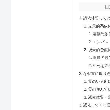
目
憑依体質って
先天的憑依
霊媒憑依
エンパス
後天的憑依
過度の霊
生死を左
なぜ霊に取り
霊のいる所
霊の住んで
憑依体質・
憑依してくる