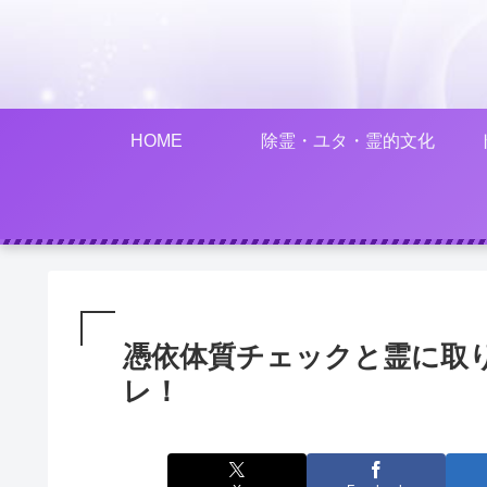
HOME
除霊・ユタ・霊的文化
憑依体質チェックと霊に取
レ！