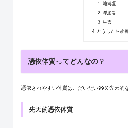
地縛霊
浮遊霊
生霊
どうしたら改
憑依体質ってどんなの？
憑依されやすい体質は、だいたい99％先天的
先天的憑依体質